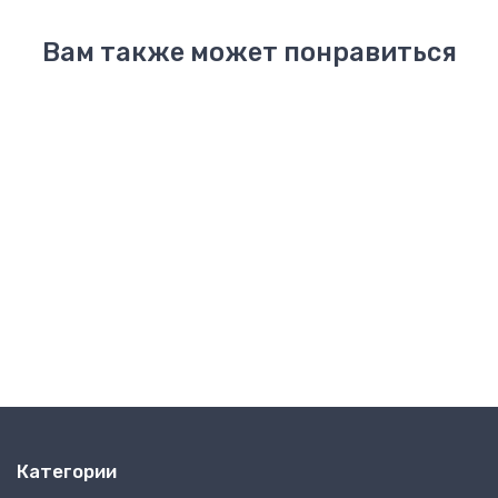
Вам также может понравиться
Новинка
Новинка
Bae
Bella
Crus
Classic
Clog
Crocband
Clog
Clog
Clog
Clog
Toddler
8399₽
5399₽
4999
Toddler
3999₽
10899₽
8299
4499₽
-50%
-40%
Категории