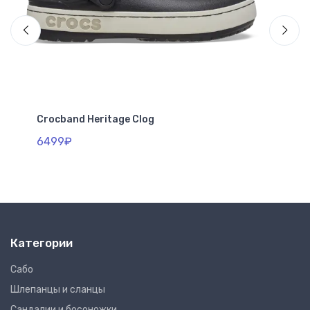
Crocband Heritage Clog
All
6499₽
48
Категории
Сабо
Шлепанцы и сланцы
Сандалии и босоножки