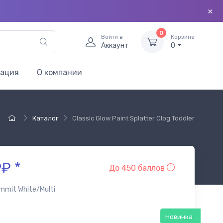
×
0
Войти в
Корзина
Аккаунт
0
мация
О компании
Каталог
Classic Glow Paint Splatter Clog Toddler
₽ *
До 450 баллов
mmit White/Multi
Новинка