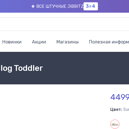
3=4
🍀 ВСЕ ШТУЧНЫЕ JIBBITZ
Новинки
Акции
Магазины
Полезная инфор
Clog Toddler
4499
Цвет:
Su