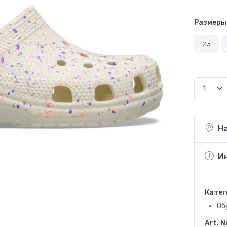
Размеры
23
Н
И
Катег
Об
Art. N