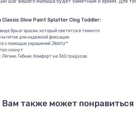
ый шаг вашего малыша будет заметным и ярким. Для тех
lassic Glow Paint Splatter Clog Toddler:
виде брызг краски, который светится в темноте
на пятке для надежной фиксации
 с помощью украшений Jibbitz™
стро сохнут
: Лёгкие. Гибкие. Комфорт на 360 градусов.
Вам также может понравиться
Новинка