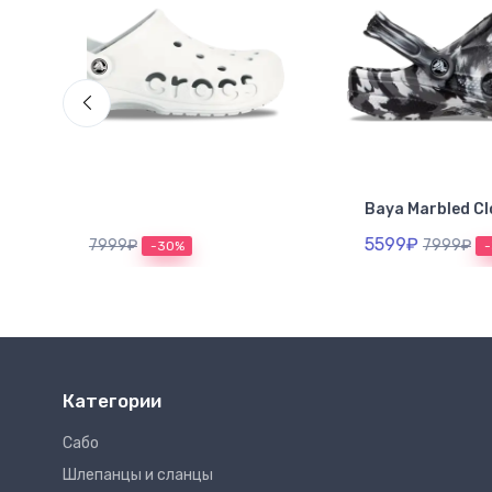
Baya Marbled Clog
Bayaba
5599₽
4799
7999₽
-30%
Категории
Сабо
Шлепанцы и сланцы