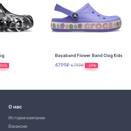
nd Flower Band Clog Kids
Classic Summer Beaded Cl
₽
4499₽
6799₽
6499₽
-29%
-31%
О нас
Иcтория компании
Вакансии