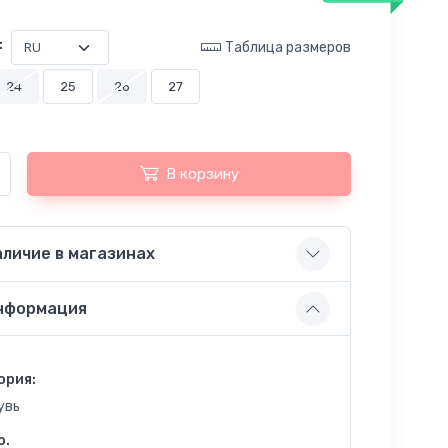
:
Таблица размеров
24
25
26
27
В корзину
аличие в магазинах
нформация
ория:
увь
o.