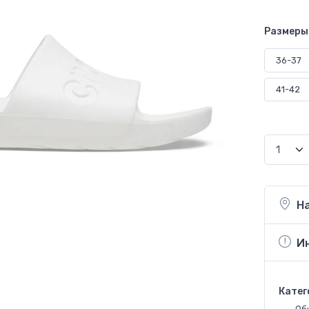
Размеры
36-37
41-42
Н
И
Катег