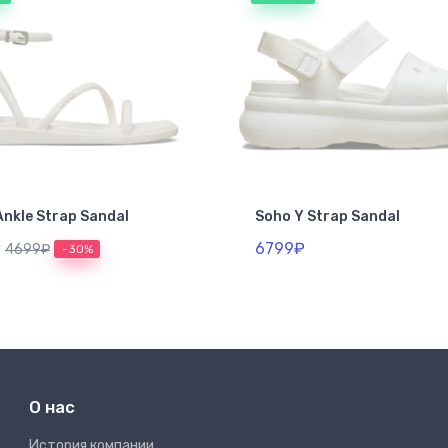
Ankle Strap Sandal
Soho Y Strap Sandal
₽
6799₽
4699₽
-30%
О нас
Иcтория компании