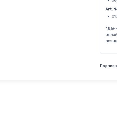
Об
Art. N
21
*Дан
онлай
розн
Подписы