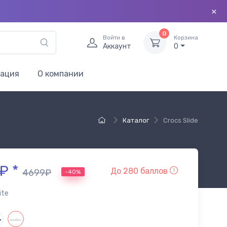
×
0
Войти в
Корзина
Аккаунт
0
мация
О компании
Каталог
Crocs Slide
₽ *
До 280 баллов
4699₽
-40%
ite