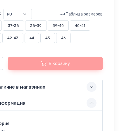
:
Таблица размеров
37-38
38-39
39-40
40-41
42-43
44
45
46
В корзину
аличие в магазинах
нформация
ория: