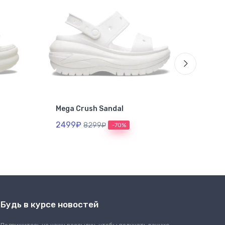
Mega Crush Sandal
Croc
Kids
2499₽
8299₽
-70%
299
Будь в курсе новостей