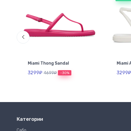
dal
Miami Thong Sandal
Miami 
3299₽
3299
4699₽
-30%
Категории
Сабо