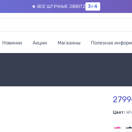
3=4
🍀 ВСЕ ШТУЧНЫЕ JIBBITZ
Новинки
Акции
Магазины
Полезная инфор
2799
Цвет:
Wh