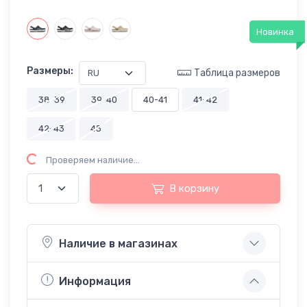
Новинка
Размеры:
Таблица размеров
38-39
39-40
40-41
41-42
42-43
45
личия...
Проверяем наличие...
В корзину
Наличие в магазинах
Информация