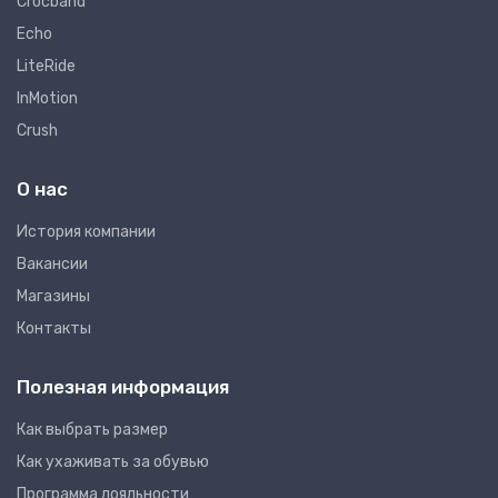
Crocband
Echo
LiteRide
InMotion
Crush
О нас
Иcтория компании
Вакансии
Магазины
Контакты
Полезная информация
Как выбрать размер
Как ухаживать за обувью
Программа лояльности