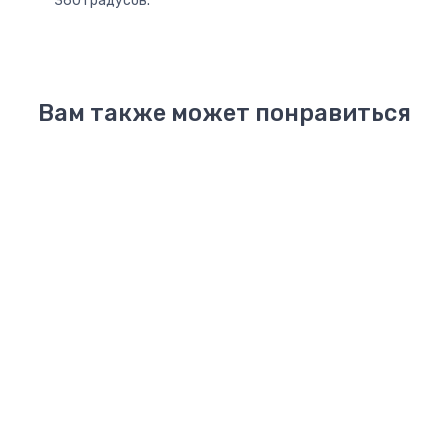
360 градусов.
Вам также может понравиться
Новинка
Bae
Crus
Classic
Classic
Clog
Clog
Crocband
Stacked
5999₽
Glow
Clog
5899₽
659
Confetti
Band
7999₽
8399₽
8299
Clog Kids
-30%
-20%
5299₽