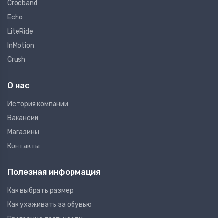
Crocband
Echo
LiteRide
InMotion
Crush
О нас
Иcтория компании
Вакансии
Магазины
Контакты
Полезная информация
Как выбрать размер
Как ухаживать за обувью