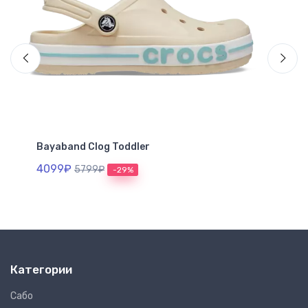
Bayaband Clog Toddler
Cla
4099₽
30
5799₽
-29%
Категории
Сабо