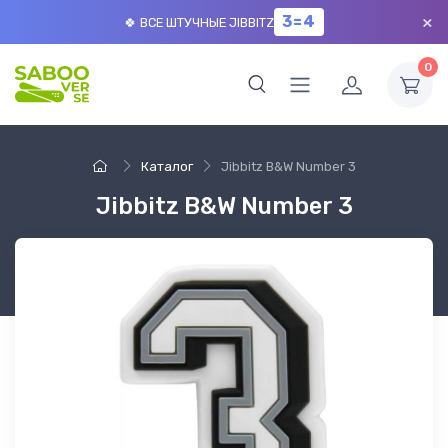
×
3=4
🍀 ВСЕ ШТУЧНЫЕ JIBBITZ
0
Каталог
Jibbitz B&W Number 3
Jibbitz B&W Number 3