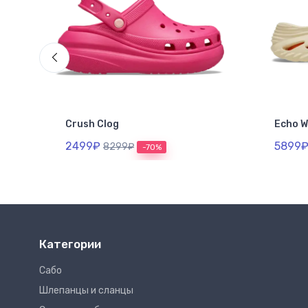
Crush Clog
Echo 
2499₽
5899
8299₽
-70%
Категории
Сабо
Шлепанцы и сланцы