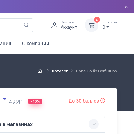
×
0
Войти в
Корзина
Аккаунт
0
мация
О компании
Каталог
Gone Golfin Golf Clubs
 *
До 30 баллов
499₽
-40%
е в магазинах