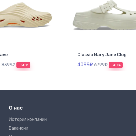
Wave
Classic Mary Jane Clog
₽
4099₽
8399₽
6799₽
-30%
-40%
О нас
Иcтория компании
Вакансии