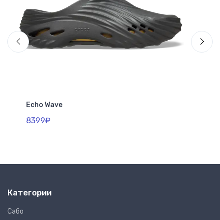
Echo Wave
Cl
8399₽
26
Категории
Сабо