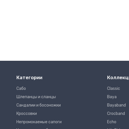
Категории
Коллекц
Сабо
Classic
Шлепанцы и сланцы
Baya
Сандалии и босоножки
Bayaband
Кроссовки
Crocband
Непромокаемые сапоги
Echo