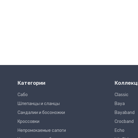
Категории
Коллекц
Сабо
Classic
Шлепанцы и сланцы
Baya
Сандалии и босоножки
Bayaband
Кроссовки
Crocband
Непромокаемые сапоги
Echo